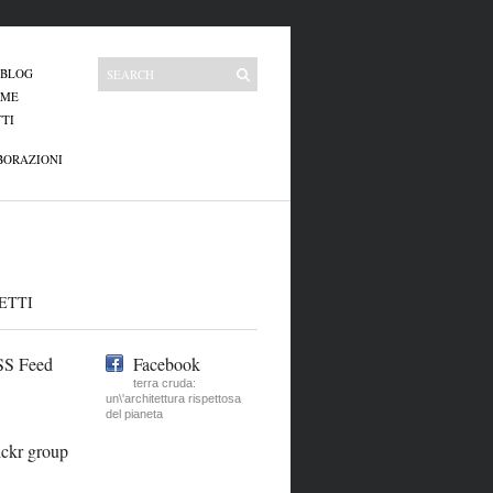
 BLOG
 ME
TI
BORAZIONI
ETTI
S Feed
Facebook
terra cruda:
un\'architettura rispettosa
del pianeta
ickr group