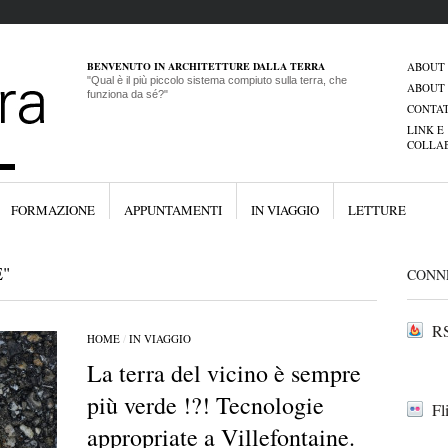
BENVENUTO IN ARCHITETTURE DALLA TERRA
ABOUT
"Qual è il più piccolo sistema compiuto sulla terra, che
ABOUT
funziona da sé?"
CONTAT
LINK E
COLLA
FORMAZIONE
APPUNTAMENTI
IN VIAGGIO
LETTURE
"
CONN
RS
HOME
/
IN VIAGGIO
La terra del vicino è sempre
più verde !?! Tecnologie
Fl
appropriate a Villefontaine.