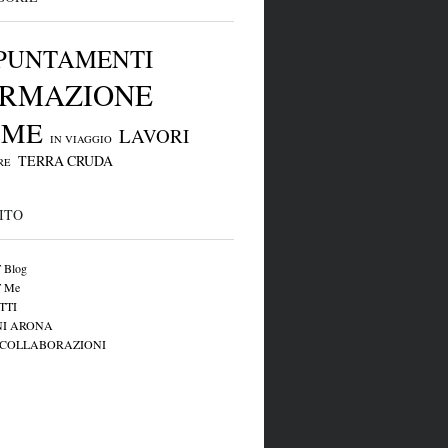
PUNTAMENTI
RMAZIONE
OME
LAVORI
IN VIAGGIO
TERRA CRUDA
RE
ITO
Blog
 Me
TTI
NI ARONA
e COLLABORAZIONI