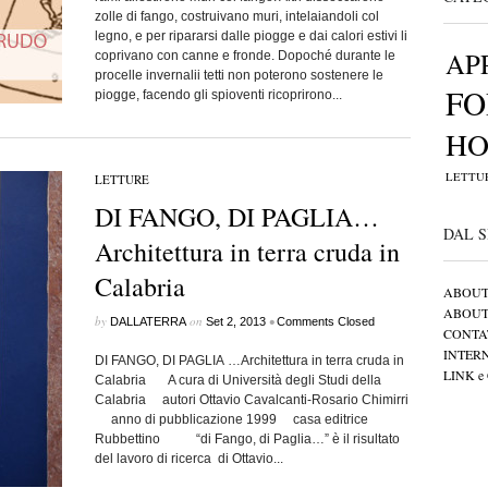
zolle di fango, costruivano muri, intelaiandoli col
legno, e per ripararsi dalle piogge e dai calori estivi li
AP
coprivano con canne e fronde. Dopoché durante le
procelle invernalii tetti non poterono sostenere le
FO
piogge, facendo gli spioventi ricoprirono...
H
LETTU
LETTURE
DI FANGO, DI PAGLIA…
DAL S
Architettura in terra cruda in
Calabria
ABOUT 
ABOUT
by
on
•
DALLATERRA
Set 2, 2013
Comments Closed
CONTA
INTER
DI FANGO, DI PAGLIA …Architettura in terra cruda in
LINK 
Calabria A cura di Università degli Studi della
Calabria autori Ottavio Cavalcanti-Rosario Chimirri
anno di pubblicazione 1999 casa editrice
Rubbettino “di Fango, di Paglia…” è il risultato
del lavoro di ricerca di Ottavio...