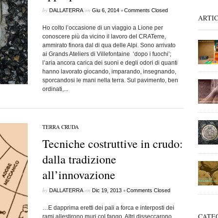
by
on
•
DALLATERRA
Giu 6, 2014
Comments Closed
ARTIC
Ho colto l’occasione di un viaggio a Lione per
conoscere più da vicino il lavoro del CRATerre,
ammirato finora dal di qua delle Alpi. Sono arrivato
ai Grands Ateliers di Villefontaine ‘dopo i fuochi’;
l’aria ancora carica dei suoni e degli odori di quanti
hanno lavorato giocando, imparando, insegnando,
sporcandosi le mani nella terra. Sul pavimento, ben
ordinati,...
TERRA CRUDA
Tecniche costruttive in crudo:
dalla tradizione
all’innovazione
by
on
•
DALLATERRA
Dic 19, 2013
Comments Closed
…E dapprima eretti dei pali a forca e interposti dei
CATE
rami allestirono muri col fango. Altri disseccarono