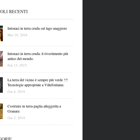
OLI RECENTI
Intonaci in terra cruda sul lago maggiore
Mar 10, 2016
Intonaci in terra cruda: il rivestimento più
antico del mondo.
Feb 13, 2015
La terra del vicino è sempre più verde !?!
Tecnologie appropriate a Villefontaine.
Giu 6, 2014
Costruire in terra-paglia alleggerita a
Granara
Giu 3, 2014
GORIE