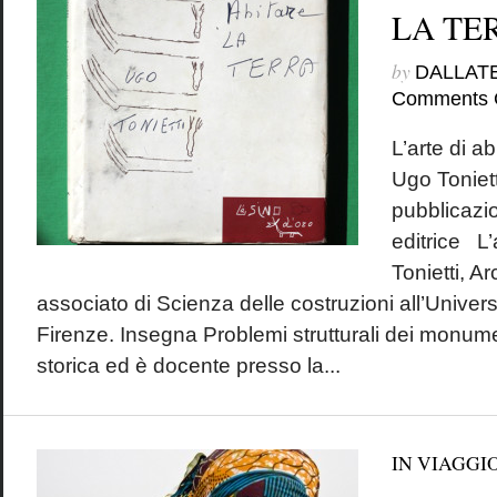
LA TE
by
DALLAT
Comments 
L’arte di a
Ugo Toniet
pubblicaz
editrice
Tonietti, Ar
associato di Scienza delle costruzioni all’Universi
Firenze. Insegna Problemi strutturali dei monument
storica ed è docente presso la...
IN VIAGGI