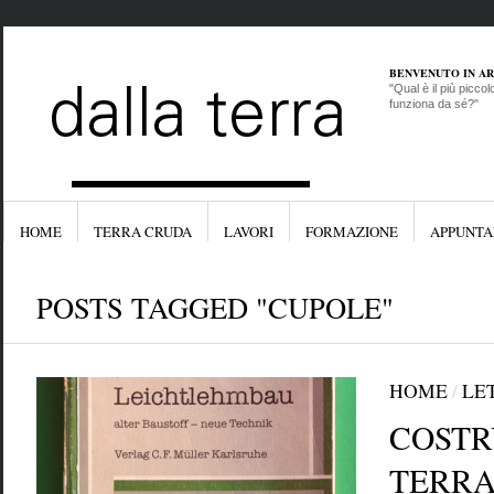
BENVENUTO IN A
"Qual è il più picco
funziona da sé?"
HOME
TERRA CRUDA
LAVORI
FORMAZIONE
APPUNTA
POSTS TAGGED "CUPOLE"
HOME
/
LE
COSTR
TERRA