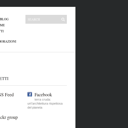
 BLOG
 ME
TI
BORAZIONI
ETTI
S Feed
Facebook
terra cruda:
un\'architettura rispettosa
del pianeta
ickr group