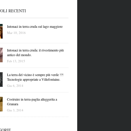
OLI RECENTI
Intonaci in terra cruda sul lago maggiore
Mar 10, 2016
Intonaci in terra cruda: il rivestimento più
antico del mondo.
Feb 13, 2015
La terra del vicino è sempre più verde !?!
Tecnologie appropriate a Villefontaine.
Giu 6, 2014
Costruire in terra-paglia alleggerita a
Granara
Giu 3, 2014
GORIE