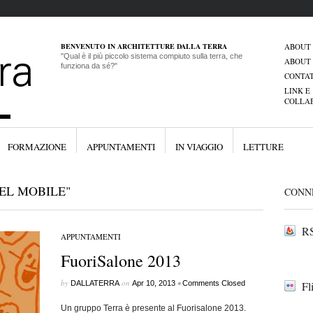
BENVENUTO IN ARCHITETTURE DALLA TERRA
ABOUT
"Qual è il più piccolo sistema compiuto sulla terra, che
ABOUT
funziona da sé?"
CONTAT
LINK E
COLLA
FORMAZIONE
APPUNTAMENTI
IN VIAGGIO
LETTURE
EL MOBILE"
CONN
RS
APPUNTAMENTI
FuoriSalone 2013
by
on
•
DALLATERRA
Apr 10, 2013
Comments Closed
Fl
Un gruppo Terra è presente al Fuorisalone 2013.