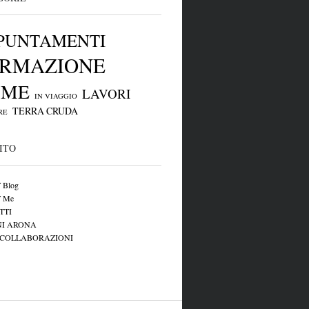
PUNTAMENTI
RMAZIONE
OME
LAVORI
IN VIAGGIO
TERRA CRUDA
RE
ITO
Blog
 Me
TTI
NI ARONA
e COLLABORAZIONI