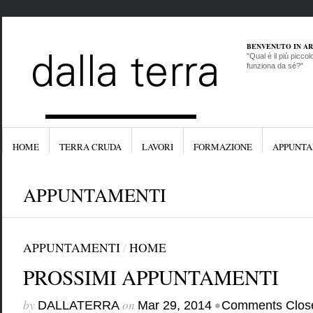
BENVENUTO IN A
"Qual è il più picco
funziona da sé?"
HOME
TERRA CRUDA
LAVORI
FORMAZIONE
APPUNTA
APPUNTAMENTI
APPUNTAMENTI
/
HOME
PROSSIMI APPUNTAMENTI
by
on
•
DALLATERRA
Mar 29, 2014
Comments Clos