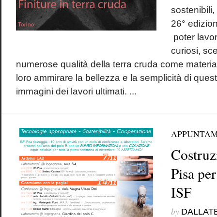
sostenibili
26° edizion
poter lavo
curiosi, sce
numerose qualità della terra cruda come material
loro ammirare la bellezza e la semplicità di ques
immagini dei lavori ultimati. ...
APPUNTAM
Costruzi
Pisa per
ISF
by
DALLAT