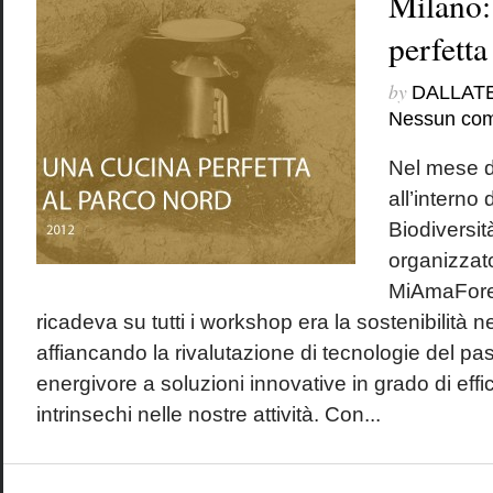
Milano:
perfetta
by
DALLAT
Nessun co
Nel mese d
all’interno 
Biodiversi
organizzato
MiAmaFores
ricadeva su tutti i workshop era la sostenibilità n
affiancando la rivalutazione di tecnologie del p
energivore a soluzioni innovative in grado di eff
intrinsechi nelle nostre attività. Con...