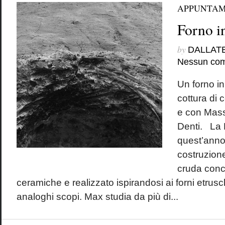
APPUNTAM
Forno in
by
DALLAT
Nessun co
Un forno in
cottura di 
e con Mass
Denti. La 
quest’anno 
costruzione
cruda conce
ceramiche e realizzato ispirandosi ai forni etruschi
analoghi scopi. Max studia da più di...