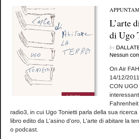
APPUNTAM
L’arte d
di Ugo T
by
DALLAT
Nessun co
On Air FA
14/12/20
CON UGO 
interessant
Fahrenheit
radio3, in cui Ugo Tonietti parla della sua ricerc
libro edito da L’asino d’oro, L’arte di abitare la te
o podcast.