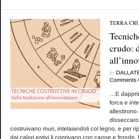
TERRA CR
Tecniche
crudo: d
all’inn
by
DALLAT
Comments 
…E dapprima
forca e int
allestirono 
disseccaron
costruivano muri, intelaiandoli col legno, e per ri
dai calori estivi li coprivano con canne e fronde