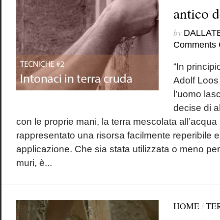
antico 
by
DALLAT
Comments 
“In principi
Adolf Lo
l’uomo lasci
decise di ab
con le proprie mani, la terra mescolata all’acqu
rappresentato una risorsa facilmente reperibile 
applicazione. Che sia stata utilizzata o meno per 
muri, è...
HOME
/
TE