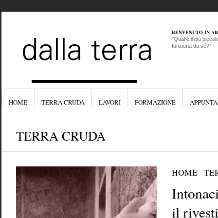
BENVENUTO IN A
"Qual è il più picco
funziona da sé?"
HOME
TERRA CRUDA
LAVORI
FORMAZIONE
APPUNTA
TERRA CRUDA
HOME
/
TE
Intonaci
il rives