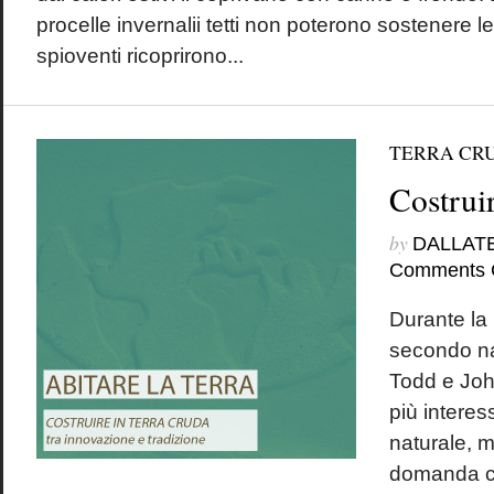
procelle invernalii tetti non poterono sostenere l
spioventi ricoprirono...
TERRA CR
Costruir
by
DALLAT
Comments 
Durante la 
secondo na
Todd e Joh
più interess
naturale, m
domanda c