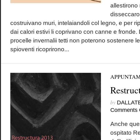
allestirono 
disseccaron
costruivano muri, intelaiandoli col legno, e per ri
dai calori estivi li coprivano con canne e fronde
procelle invernalii tetti non poterono sostenere l
spioventi ricoprirono...
APPUNTAM
Restruc
by
DALLAT
Comments 
Anche ques
ospitato Re