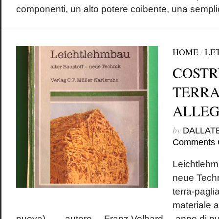
componenti, un alto potere coibente, una semplici
HOME
/
LE
COSTR
TERRA
ALLEG
by
DALLAT
Comments 
Leichtlehm
neue Techn
terra-pagli
materiale a
nuova) autore Franz Volhard anno di p