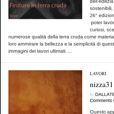
dell’edilizi
sostenibili
26° edizion
poter lavo
curiosi, sce
numerose qualità della terra cruda come material
loro ammirare la bellezza e la semplicità di ques
immagini dei lavori ultimati. ...
LAVORI
nizza31
by
DALLAT
Comments 
Questo app