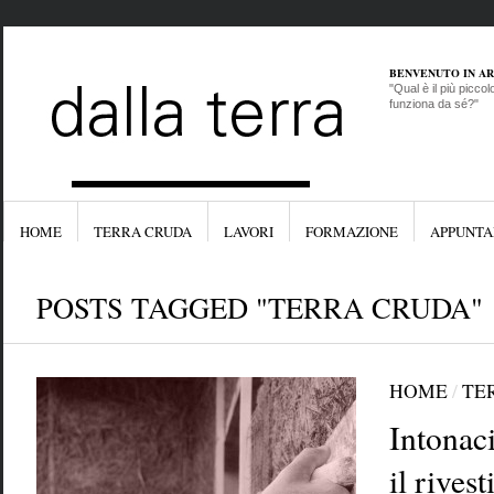
BENVENUTO IN A
"Qual è il più picco
funziona da sé?"
HOME
TERRA CRUDA
LAVORI
FORMAZIONE
APPUNTA
POSTS TAGGED "TERRA CRUDA"
HOME
/
TE
Intonaci
il rives