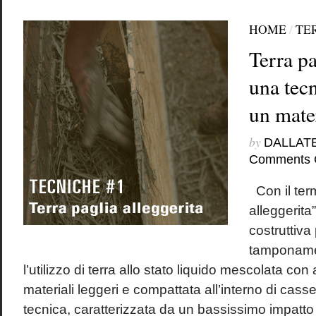
HOME
/
TE
Terra pa
una tec
un mater
by
DALLAT
Comments 
Con il term
alleggerita
costruttiva
tamponame
l’utilizzo di terra allo stato liquido mescolata con
materiali leggeri e compattata all’interno di cas
tecnica, caratterizzata da un bassissimo impatto