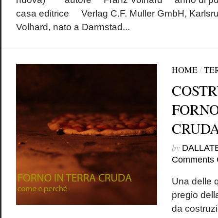
casa editrice Verlag C.F. Muller GmbH, 
Volhard, nato a Darmstad...
HOME
/
TE
COSTR
FORNO
CRUD
by
DALLAT
Comments 
Una delle q
pregio dell
da costruz