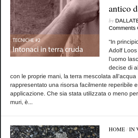
antico 
by
DALLAT
Comments 
“In principi
Adolf Lo
l’uomo lasci
decise di ab
con le proprie mani, la terra mescolata all’acqu
rappresentato una risorsa facilmente reperibile 
applicazione. Che sia stata utilizzata o meno per 
muri, è...
HOME
/
IN